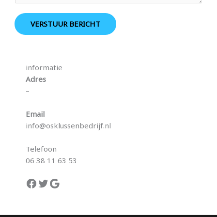
h
t
VERSTUUR BERICHT
*
informatie
Adres
–
Email
info@osklussenbedrijf.nl
Telefoon
06 38 11 63 53
Facebook
Twitter
Google